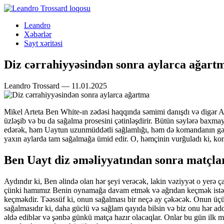
Leandro
Xəbərlər
Sayt xəritəsi
Diz cərrahiyyəsindən sonra aylarca ağart
Leandro Trossard — 11.01.2025
Mikel Arteta Ben White-ın zədəsi haqqında səmimi danışdı və digər Arse
üzləşib və bu da sağalma prosesini çətinləşdirir. Bütün səylərə baxma
edərək, həm Uaytun uzunmüddətli sağlamlığı, həm də komandanın gələcə
yaxın aylarda tam sağalmağa ümid edir. O, həmçinin vurğuladı ki, kom
Ben Uayt diz əməliyyatından sonra matçla
Aydındır ki, Ben əlində olan hər şeyi verəcək, lakin vəziyyət o yerə
çünki hamımız Benin oynamağa davam etmək və ağrıdan keçmək istədi
keçməkdir. Təəssüf ki, onun sağalması bir neçə ay çəkəcək. Onun üçün 
sağalmasıdır ki, daha güclü və sağlam qayıda bilsin və biz onu hər 
əldə ediblər və şənbə günkü matça hazır olacaqlar. Onlar bu gün ilk 