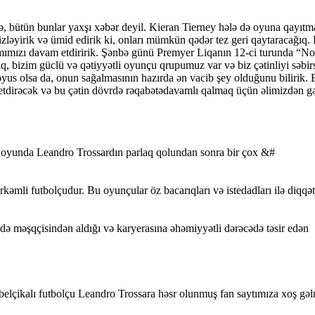
, bütün bunlar yaxşı xəbər deyil. Kieran Tierney hələ də oyuna qayıtm
n izləyirik və ümid edirik ki, onları mümkün qədər tez geri qaytaracağ
namımızı davam etdiririk. Şənbə günü Premyer Liqanın 12-ci turunda “No
, bizim güclü və qətiyyətli oyunçu qrupumuz var və biz çətinliyi səbirs
us olsa da, onun sağalmasının hazırda ən vacib şey olduğunu bilirik. B
dirəcək və bu çətin dövrdə rəqabətədavamlı qalmaq üçün əlimizdən gə
i oyunda Leandro Trossardın parlaq qolundan sonra bir çox &#
mli futbolçudur. Bu oyunçular öz bacarıqları və istedadları ilə diqqət
də məşqçisindən aldığı və karyerasına əhəmiyyətli dərəcədə təsir edən
belçikalı futbolçu Leandro Trossara həsr olunmuş fan saytımıza xoş gəl