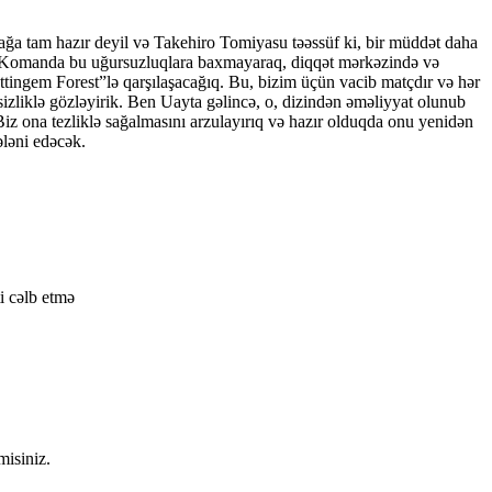
ağa tam hazır deyil və Takehiro Tomiyasu təəssüf ki, bir müddət daha
ıq. Komanda bu uğursuzluqlara baxmayaraq, diqqət mərkəzində və
ttingem Forest”lə qarşılaşacağıq. Bu, bizim üçün vacib matçdır və hər
izliklə gözləyirik. Ben Uayta gəlincə, o, dizindən əməliyyat olunub
iz ona tezliklə sağalmasını arzulayırıq və hazır olduqda onu yenidən
ləni edəcək.
i cəlb etmə
misiniz.