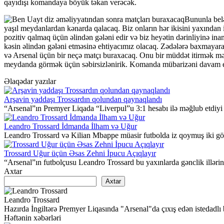
qayıdışı komandaya böyük təkan verəcək.
Bununla belə
yaşıl meydanlardan kənarda qalacaq. Biz onların hər ikisini yaxında
pozitiv qalmaq üçün əlindən gələni edir və biz heyətin dərinliyinə i
kəsin əlindən gələni etməsinə ehtiyacımız olacaq. Zədələrə baxmayaraq
və Arsenal üçün bir neçə matçı buraxacaq. Onu bir müddət itirmək məy
meydanda görmək üçün səbirsizlənirik. Komanda mübarizəni davam et
Əlaqədar yazılar
Arşavin yaddaşı Trossardın qolundan qaynaqlandı
“Arsenal”ın Premyer Liqada “Liverpul”u 3:1 hesabı ilə məğlub etdiy
Leandro Trossard İdmanda İlham və Uğur
Leandro Trossard və Kilian Mbappe müasir futbolda iz qoymuş iki görkə
Trossard Uğur üçün Əsas Zehni İpucu Açıqlayır
“Arsenal”ın futbolçusu Leandro Trossard bu yaxınlarda gənclik illərin
Axtar
Axtar
Leandro Trossard
Hazırda İngiltərə Premyer Liqasında "Arsenal"da çıxış edən istedadlı 
Həftənin xəbərləri