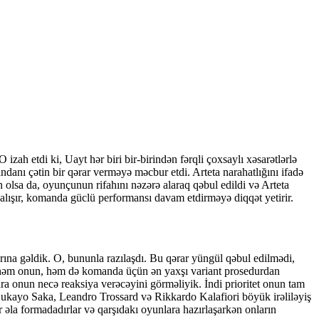
zah etdi ki, Uayt hər biri bir-birindən fərqli çoxsaylı xəsarətlərlə
danı çətin bir qərar verməyə məcbur etdi. Arteta narahatlığını ifadə
lsa da, oyunçunun rifahını nəzərə alaraq qəbul edildi və Arteta
alışır, komanda güclü performansı davam etdirməyə diqqət yetirir.
ına gəldik. O, bununla razılaşdı. Bu qərar yüngül qəbul edilmədi,
 həm onun, həm də komanda üçün ən yaxşı variant prosedurdan
ra onun necə reaksiya verəcəyini görməliyik. İndi prioritet onun tam
ukayo Saka, Leandro Trossard və Rikkardo Kalafiori böyük irəliləyiş
əla formadadırlar və qarşıdakı oyunlara hazırlaşarkən onların