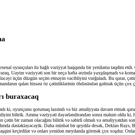
ma
nal oyunçuları ilə bağlı vəziyyət haqqında bir yeniləmə təqdim etdi. O i
yaraq, Uaytın vəziyyəti son bir neçə həftə ərzində yaxşılaşmadı və koman
yi üçün düzgün seçim etməyin vacibliyini vurğuladı. Bu qərar, çətin o
andanın qalan hissəsi öz çətinliklərinin öhdəsindən gəlmək üçün çox ç
rı buraxacaq
 çatdı ki, oyunçunu qorumaq lazımdı və biz əməliyyata davam etmək qərar
yini bilirik. Amma vəziyyəti dəyərləndirəndən sonra məlum oldu ki,
çətin bir zaman olacağını bilirik və səbirli olmalı və əməliyyatdan son
addımda dəstəkləyəcəyik. Daha müsbət bir qeyddə desək, Deklan Rays, B
məşqini keçirdilər və onları yenidən meydanda görmək çox xoşdur. Onlar 