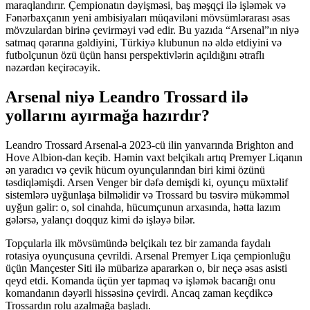
maraqlandırır. Çempionatın dəyişməsi, baş məşqçi ilə işləmək və
Fənərbaxçanın yeni ambisiyaları müqaviləni mövsümlərarası əsas
mövzulardan birinə çevirməyi vəd edir. Bu yazıda “Arsenal”ın niyə
satmaq qərarına gəldiyini, Türkiyə klubunun nə əldə etdiyini və
futbolçunun özü üçün hansı perspektivlərin açıldığını ətraflı
nəzərdən keçirəcəyik.
Arsenal niyə Leandro Trossard ilə
yollarını ayırmağa hazırdır?
Leandro Trossard Arsenal-a 2023-cü ilin yanvarında Brighton and
Hove Albion-dan keçib. Həmin vaxt belçikalı artıq Premyer Liqanın
ən yaradıcı və çevik hücum oyunçularından biri kimi özünü
təsdiqləmişdi. Arsen Venger bir dəfə demişdi ki, oyunçu müxtəlif
sistemlərə uyğunlaşa bilməlidir və Trossard bu təsvirə mükəmməl
uyğun gəlir: o, sol cinahda, hücumçunun arxasında, hətta lazım
gələrsə, yalançı doqquz kimi də işləyə bilər.
Topçularla ilk mövsümündə belçikalı tez bir zamanda faydalı
rotasiya oyunçusuna çevrildi. Arsenal Premyer Liqa çempionluğu
üçün Mançester Siti ilə mübarizə apararkən o, bir neçə əsas asisti
qeyd etdi. Komanda üçün yer tapmaq və işləmək bacarığı onu
komandanın dəyərli hissəsinə çevirdi. Ancaq zaman keçdikcə
Trossardın rolu azalmağa başladı.