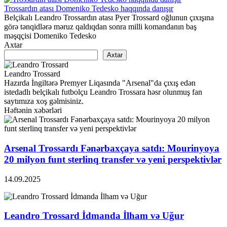
Trossardın atası Domeniko Tedesko haqqında danışır
Belçikalı Leandro Trossardın atası Pyer Trossard oğlunun çıxışına
görə tənqidlərə məruz qaldıqdan sonra milli komandanın baş
məşqçisi Domeniko Tedesko
Axtar
Axtar
Leandro Trossard
Hazırda İngiltərə Premyer Liqasında "Arsenal"da çıxış edən
istedadlı belçikalı futbolçu Leandro Trossara həsr olunmuş fan
saytımıza xoş gəlmisiniz.
Həftənin xəbərləri
Arsenal Trossardı Fənərbaxçaya satdı: Mourinyoya
20 milyon funt sterlinq transfer və yeni perspektivlər
14.09.2025
Leandro Trossard İdmanda İlham və Uğur