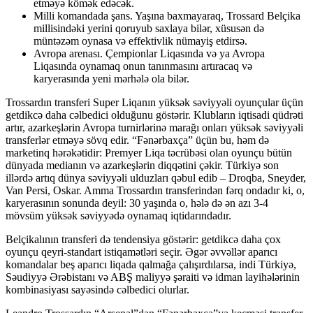
etməyə kömək edəcək.
Milli komandada şans. Yaşına baxmayaraq, Trossard Belçika
millisindəki yerini qoruyub saxlaya bilər, xüsusən də
müntəzəm oynasa və effektivlik nümayiş etdirsə.
Avropa arenası. Çempionlar Liqasında və ya Avropa
Liqasında oynamaq onun tanınmasını artıracaq və
karyerasında yeni mərhələ ola bilər.
Trossardın transferi Super Liqanın yüksək səviyyəli oyunçular üçün
getdikcə daha cəlbedici olduğunu göstərir. Klubların iqtisadi qüdrəti
artır, azarkeşlərin Avropa turnirlərinə marağı onları yüksək səviyyəli
transferlər etməyə sövq edir. “Fənərbaxça” üçün bu, həm də
marketinq hərəkətidir: Premyer Liqa təcrübəsi olan oyunçu bütün
dünyada medianın və azarkeşlərin diqqətini çəkir. Türkiyə son
illərdə artıq dünya səviyyəli ulduzları qəbul edib – Droqba, Sneyder,
Van Persi, Oskar. Amma Trossardın transferindən fərq ondadır ki, o,
karyerasının sonunda deyil: 30 yaşında o, hələ də ən azı 3-4
mövsüm yüksək səviyyədə oynamaq iqtidarındadır.
Belçikalının transferi də tendensiya göstərir: getdikcə daha çox
oyunçu qeyri-standart istiqamətləri seçir. Əgər əvvəllər aparıcı
komandalar beş aparıcı liqada qalmağa çalışırdılarsa, indi Türkiyə,
Səudiyyə Ərəbistanı və ABŞ maliyyə şəraiti və idman layihələrinin
kombinasiyası sayəsində cəlbedici olurlar.