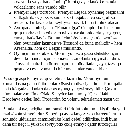
arxasında və ya hətta “onluq” kimi çıxış edərək komanda
yoldaşlarına şans yarada bilir.
Premyer Liqa təcrübəsi. Premyer Liqada oynamaq belçikalını
sərtləşdirib: o, yüksək sürətə, sərt rəqabətə və sıx qrafikə
öyrəşib. Türkiyədə bu keyfiyyət böyük bir üstünlük olacaq.
Avropada ambisiyalar. “Fənərbağça” Çempionlar Liqasının
qrup mərhələsinə yüksəlməyi və avrokuboklarda yaxşı çıxış
etməyi hədəfləyib. Bunun üçün böyük matçlarda təcrübəsi
olan oyunçular lazımdır və Trossard da buna malikdir – həm
Arsenalda, həm də Belçika millisində.
Oyunçunun xarakteri. Mourinyo təkcə şəxsi statistika üçün
deyil, komanda üçün işləməyə hazır olanları qiymətləndirir.
Trossard məhz bu cür oyunçudur: müdafiədə işləyə, təzyiqə
qoşula və eyni zamanda hücumda anlar yarada bilər.
Psixoloji aspekti ayrıca qeyd etmək lazımdır. Mourinyonun
komandasına gələn futbolçular xüsusi motivasiya alırlar. Portuqallar
hətta kölgədə qalanları da əsas oyunçuya çevirməyi bilir. Çoxlu
nümunələr var: “İnter”dəki Sneyderdən tutmuş “Çelsi”dəki
Droqbaya qədər. İndi Trossardın öz yolunu təkrarlamaq şansı var.
Bundan əlavə, belçikalının transferi türk futbolunun inkişafında yeni
mərhələnin simvoludur. Superliqa əvvəllər çox vaxt karyeralarının
sonunda ulduzların çempionluğu kimi qəbul edilirdisə, indi bura
daha bir neçə il yüksək səviyyədə çıxış etməyə qadir futbolçular