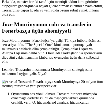
Beləliklə, transfer hər iki tərəf üçün məntiqli addım kimi görünür:
“topçular” gəncləşmə və heyəti gücləndirmək kursunu davam etdirir,
Trossard isə başqa liqada və yeni rolda özünü sübut etmək imkanı
əldə edir.
Joze Mourinyonun rolu və transferin
Fənərbaxça üçün əhəmiyyəti
Joze Mourinyonun “Fənərbağça”ya gəlişi Türkiyə futbolu üçün əsl
sensasiya oldu. “The Special One” kimi tanınan portuqaliyalı
mütəxəssis dəfələrlə ölkə çempionluğu, Çempionlar Liqası və
Avropa Liqasının qalibi olub. Onun adı azarkeşlərin və sponsorların
diqqətini çəkir, həmçinin klubu top oyunçular üçün daha cəlbedici
edir.
Leandro Trossardın imzalanması Mourinyonun strategiyasına
mükəmməl uyğun gəlir. Niyə?
Oyunçunun çox yönlü olması. Trossard bir neçə mövqedə
oynamağa qadirdir ki, bu da məşqçiyə taktika qurmaqda
çeviklik verir. O, hücumda sol cinahda, hücumçunun