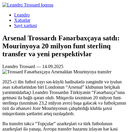
Leandro
Xəbərlər
Sayt xəritəsi
Arsenal Trossardı Fənərbaxçaya satdı:
Mourinyoya 20 milyon funt sterlinq
transfer və yeni perspektivlər
Leandro Trossard — 14.09.2025
2025-ci ilin futbol yayı səs-küylü hadisələrlə zəngindir və iyulun
əsas xəbərlərindən biri Londonun “Arsenal” klubunun belçikalı
yarımmüdafiəçi Leandro Trossardın Türkiyənin “Fənərbaxça”sına
getməsi ilə bağlı qərarı olub. Müqavilə təxminən 20 milyon funt-
sterlinqə (təxminən 23,2 milyon avro) başa gələcək və futbolçunun
özü də əfsanəvi Joze Mourinyonun çalışdırdığı klubla şəxsi
müqavilənin şərtlərini artıq razılaşdırıb.
Bu transfer təkcə “Topçular” azarkeşləri və türk futbolunun
azarkeşləri ilə yanaşı, Avropa transfer bazarını izləyən hər kəsi