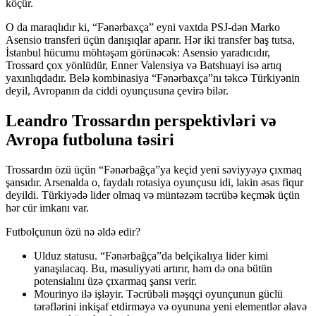
köçür.
O da maraqlıdır ki, “Fənərbaxça” eyni vaxtda PSJ-dən Marko
Asensio transferi üçün danışıqlar aparır. Hər iki transfer baş tutsa,
İstanbul hücumu möhtəşəm görünəcək: Asensio yaradıcıdır,
Trossard çox yönlüdür, Enner Valensiya və Batshuayi isə artıq
yaxınlıqdadır. Belə kombinasiya “Fənərbaxça”nı təkcə Türkiyənin
deyil, Avropanın da ciddi oyunçusuna çevirə bilər.
Leandro Trossardın perspektivləri və
Avropa futboluna təsiri
Trossardın özü üçün “Fənərbağça”ya keçid yeni səviyyəyə çıxmaq
şansıdır. Arsenalda o, faydalı rotasiya oyunçusu idi, lakin əsas fiqur
deyildi. Türkiyədə lider olmaq və müntəzəm təcrübə keçmək üçün
hər cür imkanı var.
Futbolçunun özü nə əldə edir?
Ulduz statusu. “Fənərbağça”da belçikalıya lider kimi
yanaşılacaq. Bu, məsuliyyəti artırır, həm də ona bütün
potensialını üzə çıxarmaq şansı verir.
Mourinyo ilə işləyir. Təcrübəli məşqçi oyunçunun güclü
tərəflərini inkişaf etdirməyə və oyununa yeni elementlər əlavə