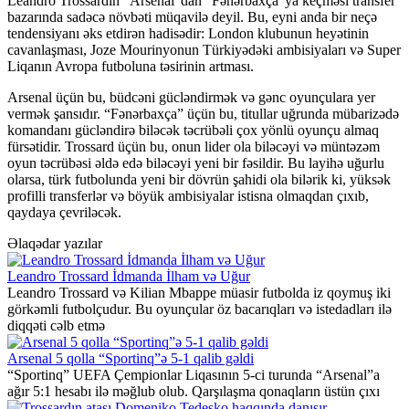
Leandro Trossardın “Arsenal”dan “Fənərbaxça”ya keçməsi transfer
bazarında sadəcə növbəti müqavilə deyil. Bu, eyni anda bir neçə
tendensiyanı əks etdirən hadisədir: London klubunun heyətinin
cavanlaşması, Joze Mourinyonun Türkiyədəki ambisiyaları və Super
Liqanın Avropa futboluna təsirinin artması.
Arsenal üçün bu, büdcəni gücləndirmək və gənc oyunçulara yer
vermək şansıdır. “Fənərbaxça” üçün bu, titullar uğrunda mübarizədə
komandanı gücləndirə biləcək təcrübəli çox yönlü oyunçu almaq
fürsətidir. Trossard üçün bu, onun lider ola biləcəyi və müntəzəm
oyun təcrübəsi əldə edə biləcəyi yeni bir fəsildir. Bu layihə uğurlu
olarsa, türk futbolunda yeni bir dövrün şahidi ola bilərik ki, yüksək
profilli transferlər və böyük ambisiyalar istisna olmaqdan çıxıb,
qaydaya çevriləcək.
Əlaqədar yazılar
Leandro Trossard İdmanda İlham və Uğur
Leandro Trossard və Kilian Mbappe müasir futbolda iz qoymuş iki
görkəmli futbolçudur. Bu oyunçular öz bacarıqları və istedadları ilə
diqqəti cəlb etmə
Arsenal 5 qolla “Sportinq”ə 5-1 qalib gəldi
“Sportinq” UEFA Çempionlar Liqasının 5-ci turunda “Arsenal”a
ağır 5:1 hesabı ilə məğlub olub. Qarşılaşma qonaqların üstün çıxı