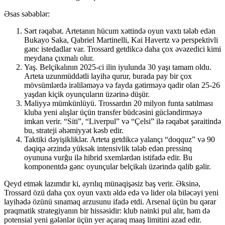
Əsas səbəblər:
Sərt rəqabət. Artetanın hücum xəttində oyun vaxtı tələb edən
Bukayo Saka, Qabriel Martinelli, Kai Havertz və perspektivli
gənc istedadlar var. Trossard getdikcə daha çox əvəzedici kimi
meydana çıxmalı olur.
Yaş. Belçikalının 2025-ci ilin iyulunda 30 yaşı tamam oldu.
Arteta uzunmüddətli layihə qurur, burada pay bir çox
mövsümlərdə irəliləməyə və fayda gətirməyə qadir olan 25-26
yaşdan kiçik oyunçuların üzərinə düşür.
Maliyyə mümkünlüyü. Trossardın 20 milyon funta satılması
kluba yeni alışlar üçün transfer büdcəsini gücləndirməyə
imkan verir. “Siti”, “Liverpul” və “Çelsi” ilə rəqabət şəraitində
bu, strateji əhəmiyyət kəsb edir.
Taktiki dəyişikliklər. Arteta getdikcə yalançı “doqquz” və 90
dəqiqə ərzində yüksək intensivlik tələb edən pressinq
oyununa vurğu ilə hibrid sxemlərdən istifadə edir. Bu
komponentdə gənc oyunçular belçikalı üzərində qalib gəlir.
Qeyd etmək lazımdır ki, ayrılıq münaqişəsiz baş verir. Əksinə,
Trossard özü daha çox oyun vaxtı əldə edə və lider ola biləcəyi yeni
layihədə özünü sınamaq arzusunu ifadə etdi. Arsenal üçün bu qərar
praqmatik strategiyanın bir hissəsidir: klub nəinki pul alır, həm də
potensial yeni gələnlər üçün yer açaraq maaş limitini azad edir.