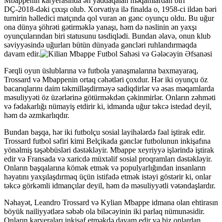
Mbappenin karyerasında ən yaddaqalan məqamlardan biri
DÇ-2018-dəki çıxışı olub. Xorvatiya ilə finalda o, 1958-ci ildən bəri
turnirin həlledici matçında qol vuran ən gənc oyunçu oldu. Bu uğur
ona dünya şöhrəti gətirməklə yanaşı, həm də nəslinin ən yaxşı
oyunçularından biri statusunu təsdiqlədi. Bundan əlavə, onun klub
səviyyəsində uğurları bütün dünyada gəncləri ruhlandırmaqda
davam edir.
Fərqli oyun üslublarına və futbola yanaşmalarına baxmayaraq,
Trossard və Mbappenin ortaq cəhətləri çoxdur. Hər iki oyunçu öz
bacarıqlarını daim təkmilləşdirməyə sadiqdirlər və əsas məqamlarda
məsuliyyəti öz üzərlərinə götürməkdən çəkinmirlər. Onların zəhməti
və fədakarlığı nümayiş etdirir ki, idmanda uğur təkcə istedad deyil,
həm də əzmkarlıqdır.
Bundan başqa, hər iki futbolçu sosial layihələrdə fəal iştirak edir.
Trossard futbol səfiri kimi Belçikada gənclər futbolunun inkişafına
yönəlmiş təşəbbüsləri dəstəkləyir. Mbappe xeyriyyə işlərində iştirak
edir və Fransada və xaricdə müxtəlif sosial proqramları dəstəkləyir.
Onların başqalarına kömək etmək və populyarlığından insanların
həyatını yaxşılaşdırmaq üçün istifadə etmək istəyi göstərir ki, onlar
təkcə görkəmli idmançılar deyil, həm də məsuliyyətli vətəndaşlardır.
Nəhayət, Leandro Trossard və Kylian Mbappe idmana olan ehtirasın
böyük nailiyyətlərə səbəb ola biləcəyinin iki parlaq nümunəsidir.
Onların karyeraları inkişaf etməkdə davam edir və biz onlardan