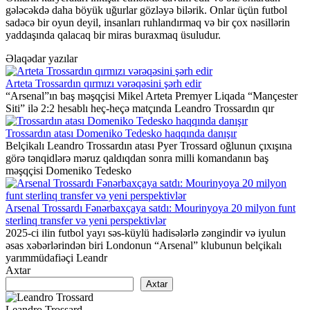
gələcəkdə daha böyük uğurlar gözləyə bilərik. Onlar üçün futbol
sadəcə bir oyun deyil, insanları ruhlandırmaq və bir çox nəsillərin
yaddaşında qalacaq bir miras buraxmaq üsuludur.
Əlaqədar yazılar
Arteta Trossardın qırmızı vərəqəsini şərh edir
“Arsenal”ın baş məşqçisi Mikel Arteta Premyer Liqada “Mançester
Siti” ilə 2:2 hesablı heç-heçə matçında Leandro Trossardın qır
Trossardın atası Domeniko Tedesko haqqında danışır
Belçikalı Leandro Trossardın atası Pyer Trossard oğlunun çıxışına
görə tənqidlərə məruz qaldıqdan sonra milli komandanın baş
məşqçisi Domeniko Tedesko
Arsenal Trossardı Fənərbaxçaya satdı: Mourinyoya 20 milyon funt
sterlinq transfer və yeni perspektivlər
2025-ci ilin futbol yayı səs-küylü hadisələrlə zəngindir və iyulun
əsas xəbərlərindən biri Londonun “Arsenal” klubunun belçikalı
yarımmüdafiəçi Leandr
Axtar
Axtar
Leandro Trossard