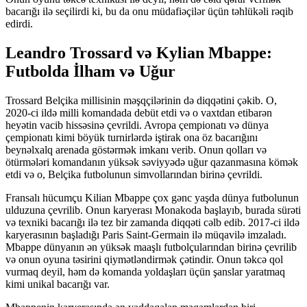
bacarığı ilə seçilirdi ki, bu da onu müdafiəçilər üçün təhlükəli rəqib
edirdi.
Leandro Trossard və Kylian Mbappe:
Futbolda İlham və Uğur
Trossard Belçika millisinin məşqçilərinin də diqqətini çəkib. O,
2020-ci ildə milli komandada debüt etdi və o vaxtdan etibarən
heyətin vacib hissəsinə çevrildi. Avropa çempionatı və dünya
çempionatı kimi böyük turnirlərdə iştirak ona öz bacarığını
beynəlxalq arenada göstərmək imkanı verib. Onun qolları və
ötürmələri komandanın yüksək səviyyədə uğur qazanmasına kömək
etdi və o, Belçika futbolunun simvollarından birinə çevrildi.
Fransalı hücumçu Kilian Mbappe çox gənc yaşda dünya futbolunun
ulduzuna çevrilib. Onun karyerası Monakoda başlayıb, burada sürəti
və texniki bacarığı ilə tez bir zamanda diqqəti cəlb edib. 2017-ci ildə
karyerasının başladığı Paris Saint-Germain ilə müqavilə imzaladı.
Mbappe dünyanın ən yüksək maaşlı futbolçularından birinə çevrilib
və onun oyuna təsirini qiymətləndirmək çətindir. Onun təkcə qol
vurmaq deyil, həm də komanda yoldaşları üçün şanslar yaratmaq
kimi unikal bacarığı var.