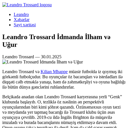
Leandro
Xəbərlər
Sayt xəritəsi
Leandro Trossard İdmanda İlham və
Uğur
Leandro Trossard — 30.01.2025
Leandro Trossard və
Kilian Mbappe
müasir futbolda iz qoymuş iki
görkəmli futbolçudur. Bu oyunçular öz bacarıqları və istedadları ilə
diqqəti cəlb etməklə yanaşı, həm də zəhmətkeşliyi və oyuna bağlılığı
ilə bütün dünya gənclərini ruhlandırırlar.
Belçikada anadan olan Leandro Trossard karyerasına yerli “Genk”
klubunda başlayıb. O, tezliklə öz nəslinin ən perspektivli
oyunçularından biri kimi şöhrət qazandı. Özünəməxsus oyun tərzi
və meydanda yer tapmaq bacarığı ilə Trossard klubu üçün əsas
oyunçuya çevrilib. 2019-cu ildə İngilis Brighton ilə müqavilə
imzaladı və burada bacarıqlarını nümayiş etdirməyə davam etdi.
Onun oyunu təkcə texnikası ilə deyil, həm də cəld qərar vermək