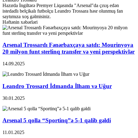
Hazırda İngiltərə Premyer Liqasında "Arsenal"da çıxış edən
istedadlı belçikalı futbolçu Leandro Trossara həsr olunmuş fan
saytımıza xoş gəlmisiniz.
Həftənin xəbərləri
Arsenal Trossardı Fənərbaxçaya satdı: Mourinyoya
20 milyon funt sterlinq transfer və yeni perspektivlər
14.09.2025
Leandro Trossard İdmanda İlham və Uğur
30.01.2025
Arsenal 5 qolla “Sportinq”ə 5-1 qalib gəldi
11.01.2025